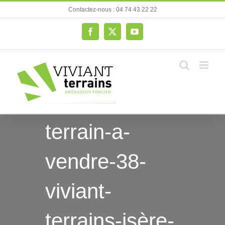
Passer
Contactez-nous : 04 74 43 22 22
au
contenu
Facebook
X
YouTube
terrain-a-
vendre-38-
viviant-
terrains-isère-