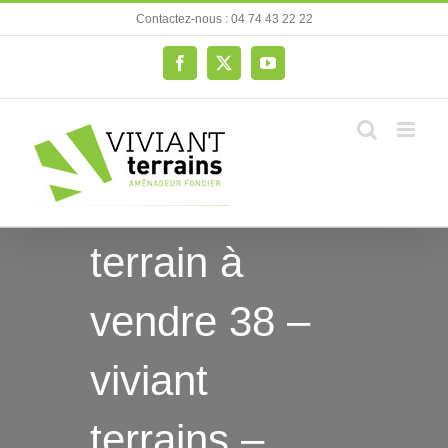
Passer
Contactez-nous : 04 74 43 22 22
au
contenu
Facebook
X
YouTube
terrain à
vendre 38 –
viviant
terrains –