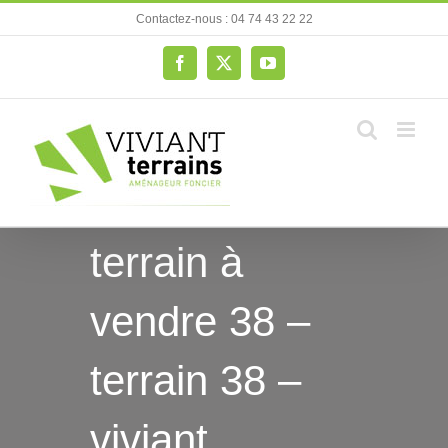
Passer
Contactez-nous : 04 74 43 22 22
au
contenu
Facebook
X
YouTube
terrain à
vendre 38 –
terrain 38 –
viviant