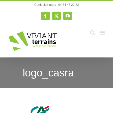
Passer
Contactez-nous : 04 74 43 22 22
au
contenu
Facebook
X
YouTube
logo_casra